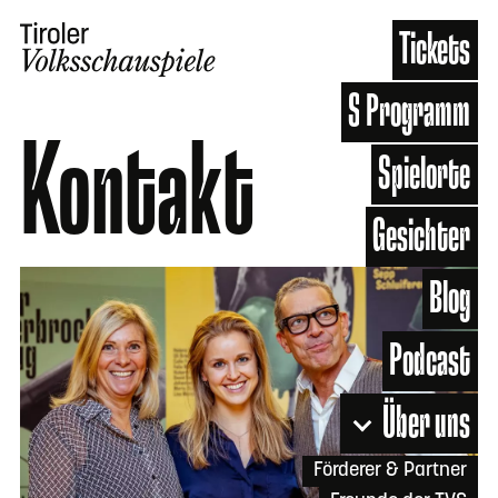
Tickets
Shuttle-Info
Programm
Kontakt
Spielorte
Menu
Gesichter
Blog
Podcast
Über uns
Förderer & Partner