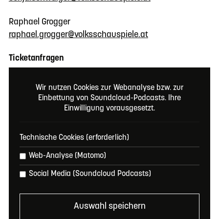
Raphael Grogger
raphael.grogger@volksschauspiele.at
Ticketanfragen
ticket@volksschauspiele.at
Wir nutzen Cookies zur Webanalyse bzw. zur
Einbettung von Soundcloud-Podcasts. Ihre
Einwilligung vorausgesetzt.
Hier geht’s zum Ticket
Online
Tickets kaufen
Technische Cookies (erforderlich)
E-Mail
ticket@volksschauspiele.at
Web-Analyse (Matomo)
Social Media (Soundcloud Podcasts)
Tiroler Volksschauspiele
Untermarktstraße 5+7/ Büro: Obermarktstraße 6
6410 Telfs (A)
Auswahl speichern