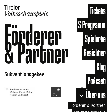
Tickets
Shuttle-Info
Programm
Förderer
Spielorte
Menu
& Partner
Gesichter
Blog
Subventionsgeber
Podcast
Über uns
Förderer & Partner