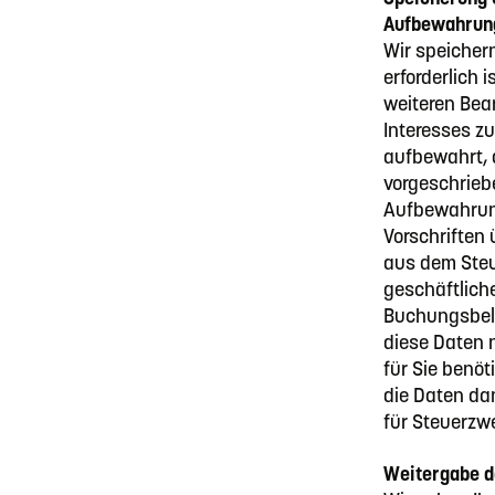
Aufbewahrun
Wir speicher
erforderlich 
weiteren Bea
Interesses z
aufbewahrt, 
vorgeschrieb
Aufbewahrung
Vorschriften
aus dem Steu
geschäftlich
Buchungsbele
diese Daten 
für Sie benöt
die Daten da
für Steuerzw
Weitergabe de