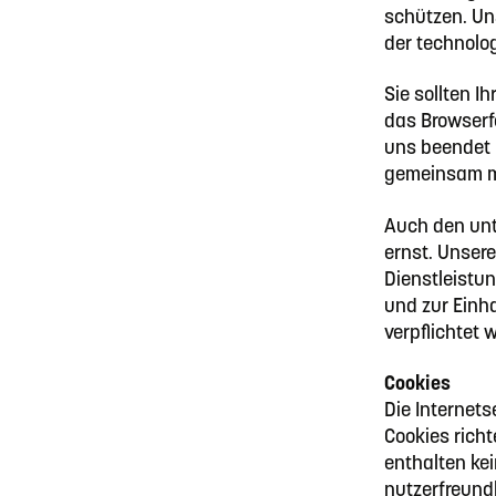
schützen. U
der technolo
Sie sollten I
das Browserf
uns beendet 
gemeinsam mi
Auch den un
ernst. Unser
Dienstleistu
und zur Einh
verpflichtet 
Cookies
Die Internet
Cookies rich
enthalten ke
nutzerfreundl