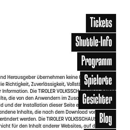
Tickets
Shuttle-Info
Programm
Menu
Spielorte
 und Herausgeber übernehmen keine Gewähr und
ie Richtigkeit, Zuverlässigkeit, Vollständigkeit und
er Information. Die TIROLER VOLKSSCHAUSPIELE haften
Gesichter
halte, die von den Anwendern im Zusammenhang mit
und der Installation dieser Seite erstellt werden,
handene Inhalte, die nach dem Download von den
Blog
erändert werden. Die TIROLER VOLKSSCHAUSPIELE
icht für den Inhalt anderer Websites, auf die mittels