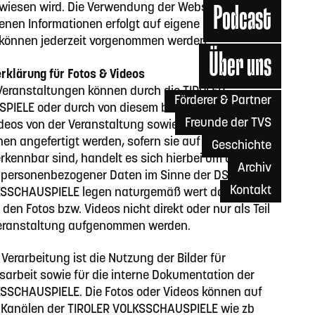
rwiesen wird. Die Verwendung der Website und der
Podcast
enen Informationen erfolgt auf eigene Gefahr.
können jederzeit vorgenommen werden.
Über uns
rklärung für Fotos & Videos
Veranstaltungen können durch die TIROLER
Förderer & Partner
IELE oder durch von diesem beauftragte Dritte
Freunde der TVS
ideos von der Veranstaltung sowie den
en angefertigt werden, sofern sie auf diesen Fotos
Geschichte
rkennbar sind, handelt es sich hierbei um die
Archiv
 personenbezogener Daten im Sinne der DSGVO. Die
Kontakt
SSCHAUSPIELE legen naturgemäß wert darauf, dass
den Fotos bzw. Videos nicht direkt oder nur als Teil
eranstaltung aufgenommen werden.
Verarbeitung ist die Nutzung der Bilder für
tsarbeit sowie für die interne Dokumentation der
SSCHAUSPIELE. Die Fotos oder Videos können auf
 Kanälen der TIROLER VOLKSSCHAUSPIELE wie zb