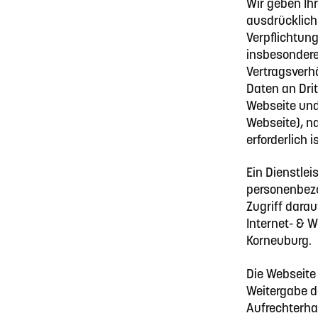
Wir geben Ih
ausdrücklich 
Verpflichtun
insbesonder
Vertragsverhä
Daten an Dri
Webseite und
Webseite), n
erforderlich is
Ein Dienstlei
personenbez
Zugriff darau
Internet- & 
Korneuburg.
Die Webseite 
Weitergabe d
Aufrechterhal