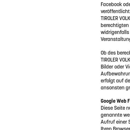
Facebook ode
veröffentlic
TIROLER VOL
berechtigten 
widrigenfalls
Veranstaltun
Ob des berec
TIROLER VOLK
Bilder oder V
Aufbewahrung
erfolgt auf d
ansonsten gru
Google Web F
Diese Seite n
genannte web 
Aufruf einer 
Ihren Browser